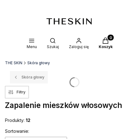
Produkty w kosz
Otwórz wyszukiwarkę
Menu
Szukaj
Zaloguj się
Koszyk
THE SKIN
Skóra głowy
Skóra głowy
Filtry
Zapalenie mieszków włosowych
Produkty:
12
Lista produktów
Sortowanie: