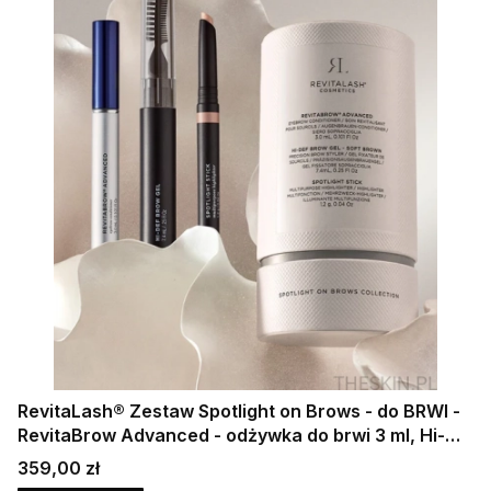
RevitaLash® Zestaw Spotlight on Brows - do BRWI -
RevitaBrow Advanced - odżywka do brwi 3 ml, Hi-
Def Brow Gel SOFT BROWN - wielofunkcyjny żel
Cena
359,00 zł
utrwalający do brwi 7,4 ml, Spotlight Stick -