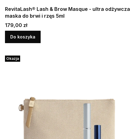
RevitaLash® Lash & Brow Masque - ultra odżywcza
maska do brwi i rzęs 5ml
Cena
179,00 zł
Do koszyka
Okazja