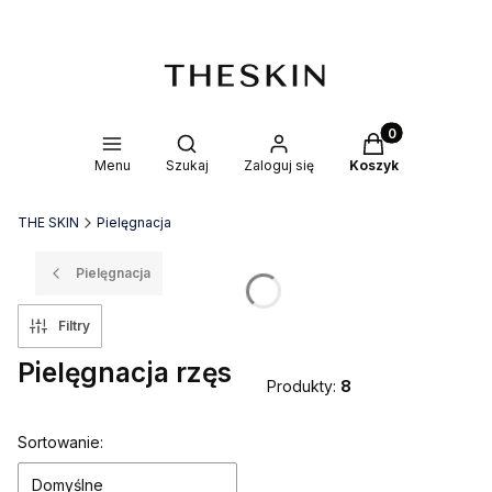
Produkty w kosz
Otwórz wyszukiwarkę
Menu
Szukaj
Zaloguj się
Koszyk
THE SKIN
Pielęgnacja
Pielęgnacja
Filtry
Pielęgnacja rzęs
Produkty:
8
Lista produktów
Sortowanie:
Domyślne