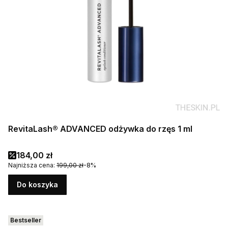
RevitaLash® ADVANCED odżywka do rzęs 1 ml
Cena promocyjna
184,00 zł
Najniższa cena:
199,00 zł
-8%
Do koszyka
Bestseller