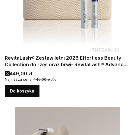
RevitaLash® Zestaw letni 2026 Effortless Beauty
Collection do rzęs oraz brwi- RevitaLash® Advanced
- odżywka do rzęs (3.5 ml), RevitaBrow® Advanced -
Cena promocyjna
449,00 zł
odżywka do brwi (1.5 ml), Kosmetyczka podróżna
Najniższa cena:
449,00 zł
0%
Do koszyka