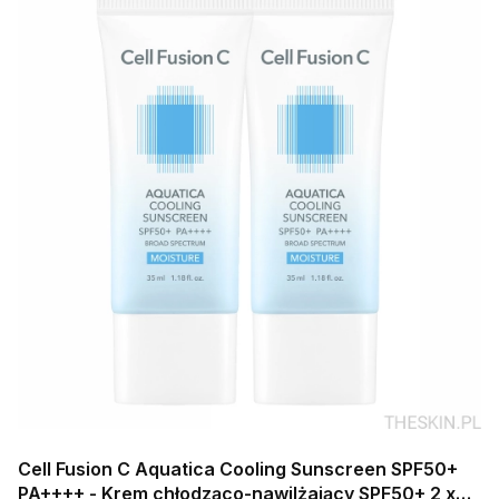
Cell Fusion C Aquatica Cooling Sunscreen SPF50+
PA++++ - Krem chłodząco-nawilżający SPF50+ 2 x