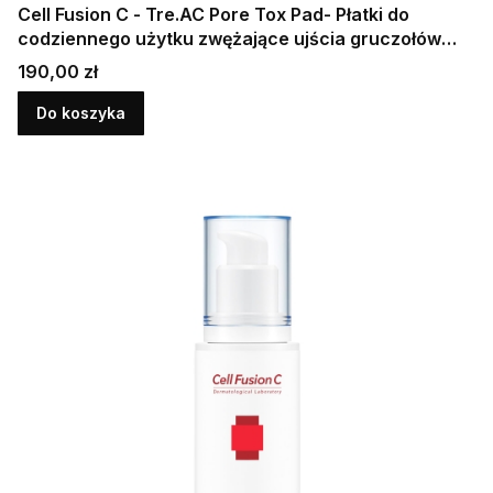
Cell Fusion C - Tre.AC Pore Tox Pad- Płatki do
codziennego użytku zwężające ujścia gruczołów
łojowych 60 szt/140 ml
Cena
190,00 zł
Do koszyka