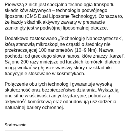
Pierwszą z nich jest specjalna technologia transportu
składników aktywnych – technologia podwójnego
liposomu (CMS Dual Liposome Technology). Oznacza to,
że każdy składnik aktywny zawarty w preparacie
zamknięty jest w podwójnej liposomalnej otoczce.
Dodatkowo zastosowano „Technologię Nanocząsteczek”,
którą stanowią mikroskopijne cząstki o średnicy nie
przekraczającej 100 nanometrów (10−9 Nm). Nazwa
pochodzi od greckiego słowa nanos, które znaczy „karzeł”.
Są one 200 razy mniejsze od ludzkich komórek, dlatego
mogą wnikać w głębsze warstwy skóry niż składniki
tradycyjnie stosowane w kosmetykach.
Połączenie obu tych technologii gwarantuje wysoką
skuteczność oraz bezpieczeństwo działania. Wykazują
one silne właściwości antyoksydacyjne, pobudzają
aktywność komórkową oraz odbudowują uszkodzenia
naturalnej bariery ochronnej.
Lista produktów
Sortowanie: