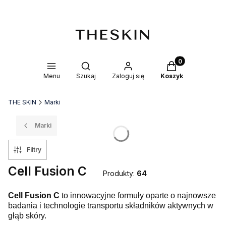
Produkty w kosz
Otwórz wyszukiwarkę
Menu
Szukaj
Zaloguj się
Koszyk
THE SKIN
Marki
Marki
Filtry
Cell Fusion C
Produkty:
64
Cell Fusion C
to innowacyjne formuły oparte o najnowsze
badania i technologie transportu składników aktywnych w
głąb skóry.