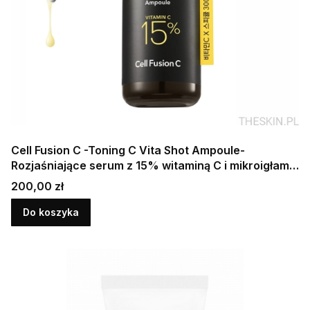
Cell Fusion C -Toning C Vita Shot Ampoule-
Rozjaśniające serum z 15% witaminą C i mikroigłami
20g
Cena
200,00 zł
Do koszyka