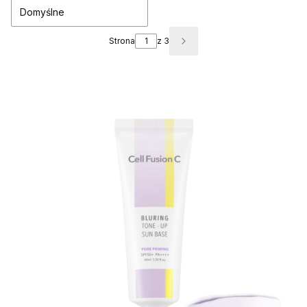
Domyślne
Strona
z 3
Następne produkty