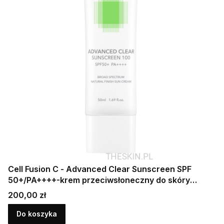
Cell Fusion C - Advanced Clear Sunscreen SPF
50+/PA++++-krem przeciwsłoneczny do skóry
tłustej i problematycznej 50 ml
Cena
200,00 zł
Do koszyka