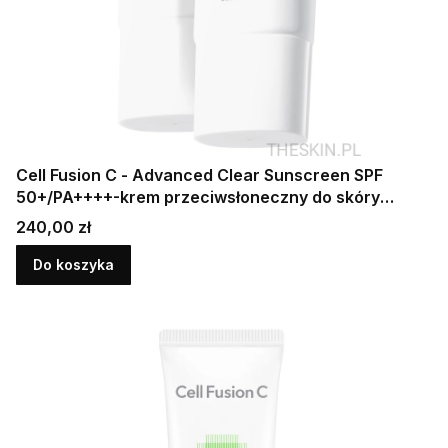
Cell Fusion C - Advanced Clear Sunscreen SPF
50+/PA++++-krem przeciwsłoneczny do skóry
tłustej i problematycznej 2 x 35 ml
Cena
240,00 zł
Do koszyka