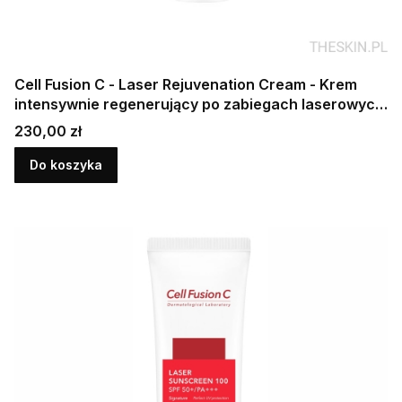
Cell Fusion C - Laser Rejuvenation Cream - Krem
intensywnie regenerujący po zabiegach laserowych
i estetycznych 50 ml
Cena
230,00 zł
Do koszyka