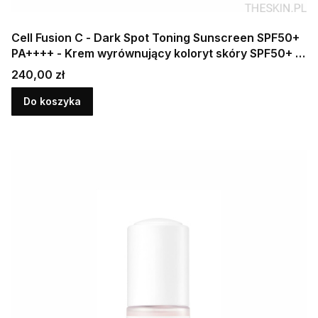
Cell Fusion C - Dark Spot Toning Sunscreen SPF50+
PA++++ - Krem wyrównujący koloryt skóry SPF50+ 2
x 35 ml
Cena
240,00 zł
Do koszyka