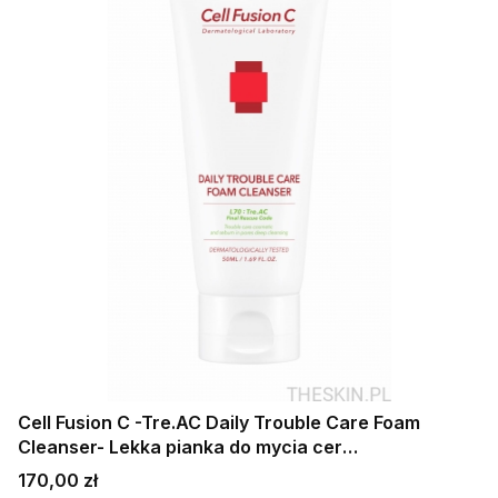
Cell Fusion C -Tre.AC Daily Trouble Care Foam
Cleanser- Lekka pianka do mycia cer
problematycznych 130 ml
Cena
170,00 zł