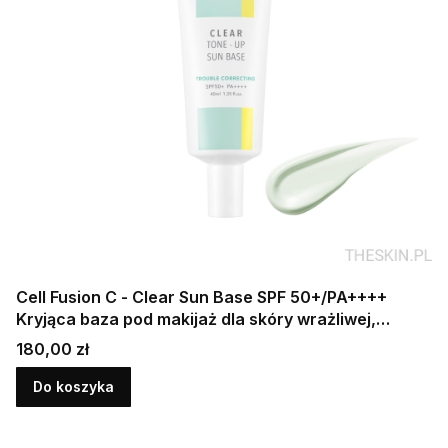
Cell Fusion C - Clear Sun Base SPF 50+/PA++++
Kryjąca baza pod makijaż dla skóry wrażliwej,
trądzikowej 40 ml
Cena
180,00 zł
Do koszyka