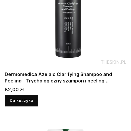
Dermomedica Azelaic Clarifying Shampoo and
Peeling - Trychologiczny szampon i peeling
oczyszczający 200 ml
Cena
82,00 zł
Do koszyka