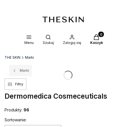
Produkty w kosz
Otwórz wyszukiwarkę
Menu
Szukaj
Zaloguj się
Koszyk
THE SKIN
Marki
Marki
Filtry
Dermomedica Cosmeceuticals
Produkty:
96
Lista produktów
Sortowanie: