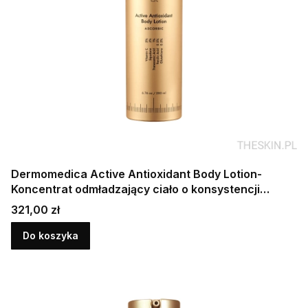
Dermomedica Active Antioxidant Body Lotion-
Koncentrat odmładzający ciało o konsystencji
mleczka 200 ml
Cena
321,00 zł
Do koszyka