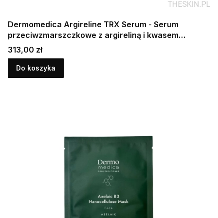
Dermomedica Argireline TRX Serum - Serum
przeciwzmarszczkowe z argireliną i kwasem
traneksamowym 30 ml
Cena
313,00 zł
Do koszyka