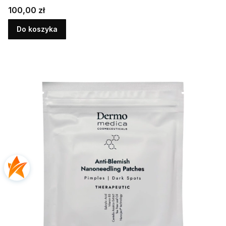
właściwościach przeciwstarzeniowych i
Cena
100,00 zł
rozjaśniających
Do koszyka