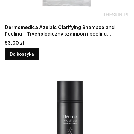
Dermomedica Azelaic Clarifying Shampoo and
Peeling - Trychologiczny szampon i peeling
oczyszczający 10 x 10 ml
Cena
53,00 zł
Do koszyka