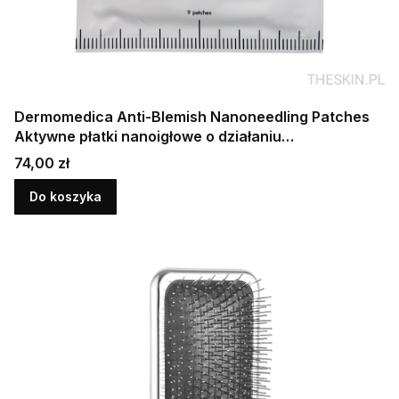
Dermomedica Anti-Blemish Nanoneedling Patches
Aktywne płatki nanoigłowe o działaniu
przeciwtrądzikowym, przeciwzapalnym i
Cena
74,00 zł
rozjaśniającym
Do koszyka