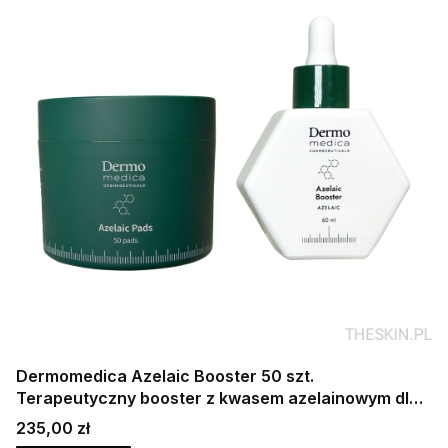
Dermomedica Azelaic Booster 50 szt.
Terapeutyczny booster z kwasem azelainowym dla
skóry problematycznej
Cena
235,00 zł