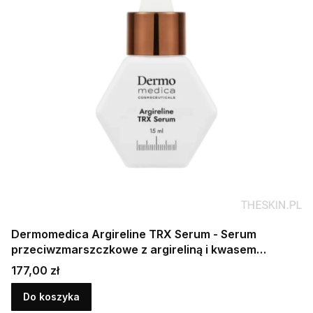
Dermomedica Argireline TRX Serum - Serum
przeciwzmarszczkowe z argireliną i kwasem
traneksamowym 15ml
Cena
177,00 zł
Do koszyka