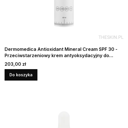
Dermomedica Antioxidant Mineral Cream SPF 30 -
Przeciwstarzeniowy krem antyoksydacyjny do
twarzy SPF30 60ml
Cena
203,00 zł
Do koszyka