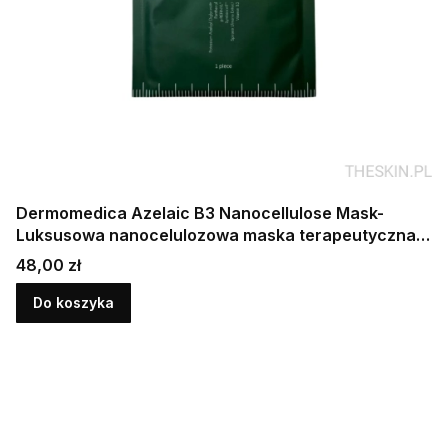
Dermomedica Azelaic B3 Nanocellulose Mask-
Luksusowa nanocelulozowa maska terapeutyczna o
działaniu przeciwzapalnym i rozjaśniającym 1 szt.
Cena
48,00 zł
Do koszyka