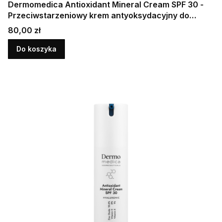
Dermomedica Antioxidant Mineral Cream SPF 30 -
Przeciwstarzeniowy krem antyoksydacyjny do
twarzy SPF30 15ml
Cena
80,00 zł
Do koszyka