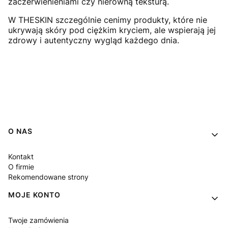
zaczerwienieniami czy nierówną teksturą.
W THESKIN szczególnie cenimy produkty, które nie
ukrywają skóry pod ciężkim kryciem, ale wspierają jej
zdrowy i autentyczny wygląd każdego dnia.
Linki w stopce
O NAS
Kontakt
O firmie
Rekomendowane strony
MOJE KONTO
Twoje zamówienia