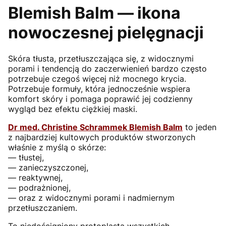
Blemish Balm — ikona
nowoczesnej pielęgnacji
Skóra tłusta, przetłuszczająca się, z widocznymi
porami i tendencją do zaczerwienień bardzo często
potrzebuje czegoś więcej niż mocnego krycia.
Potrzebuje formuły, która jednocześnie wspiera
komfort skóry i pomaga poprawić jej codzienny
wygląd bez efektu ciężkiej maski.
Dr med. Christine Schrammek Blemish Balm
to jeden
z najbardziej kultowych produktów stworzonych
właśnie z myślą o skórze:
— tłustej,
— zanieczyszczonej,
— reaktywnej,
— podrażnionej,
— oraz z widocznymi porami i nadmiernym
przetłuszczaniem.
To niedościgniony protoplasta wszystkich