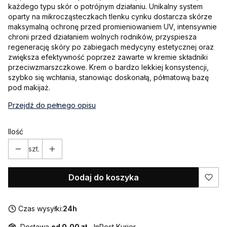
każdego typu skór o potrójnym działaniu. Unikalny system
oparty na mikrocząsteczkach tlenku cynku dostarcza skórze
maksymalną ochronę przed promieniowaniem UV, intensywnie
chroni przed działaniem wolnych rodników, przyspiesza
regenerację skóry po zabiegach medycyny estetycznej oraz
zwiększa efektywność poprzez zawarte w kremie składniki
przeciwzmarszczkowe. Krem o bardzo lekkiej konsystencji,
szybko się wchłania, stanowiąc doskonałą, półmatową bazę
pod makijaż.
Przejdź do pełnego opisu
Ilość
szt.
Dodaj do koszyka
Czas wysyłki:
24h
Dostawa
od 0,00 zł
- InPost Kurier