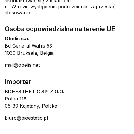
skontaktować się z lekarzem.
W razie wystąpienia podrażnienia, zaprzestać
stosowania.
Osoba odpowiedzialna na terenie UE
Obelis s.a.
Bd General Wahis 53
1030 Bruksela, Belgia
mail@obelis.net
Importer
BIO-ESTHETIC SP. Z O.O.
Rolna 118
05-30 Kajetany, Polska
biuro@bioestetic.pl