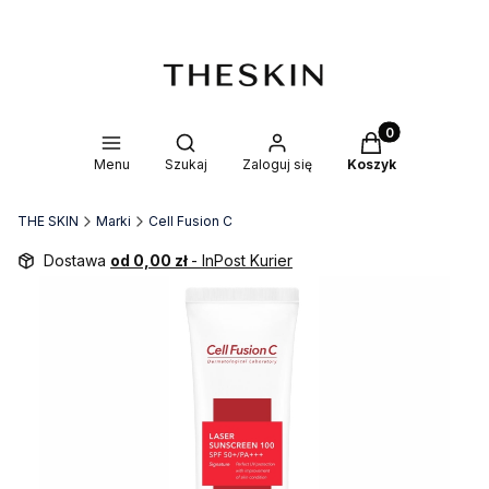
Produkty w kosz
Otwórz wyszukiwarkę
Menu
Szukaj
Zaloguj się
Koszyk
THE SKIN
Marki
Cell Fusion C
Dostawa
od 0,00 zł
- InPost Kurier