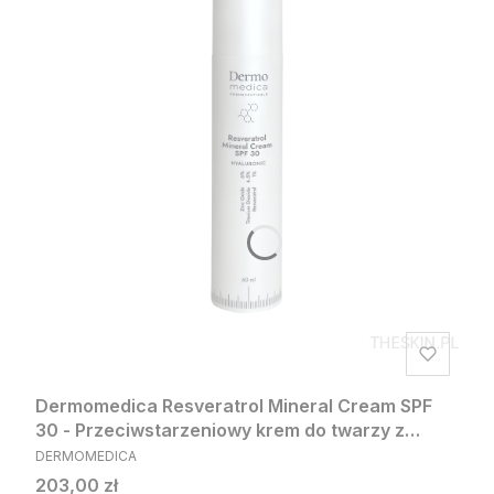
Dermomedica Resveratrol Mineral Cream SPF
30 - Przeciwstarzeniowy krem do twarzy z
PRODUCENT
resweratrolem SPF 30 60ml
DERMOMEDICA
Cena
203,00 zł