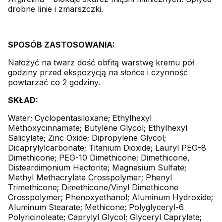
drobne linie i zmarszczki.
SPOSÓB ZASTOSOWANIA:
Nałożyć na twarz dość obfitą warstwę kremu pół
godziny przed ekspozycją na słońce i czynność
powtarzać co 2 godziny.
SKŁAD:
Water; Cyclopentasiloxane; Ethylhexyl
Methoxycinnamate; Butylene Glycol; Ethylhexyl
Salicylate; Zinc Oxide; Dipropylene Glycol;
Dicaprylylcarbonate; Titanium Dioxide; Lauryl PEG-8
Dimethicone; PEG-10 Dimethicone; Dimethicone,
Disteardimonium Hectorite; Magnesium Sulfate;
Methyl Methacrylate Crosspolymer; Phenyl
Trimethicone; Dimethicone/Vinyl Dimethicone
Crosspolymer; Phenoxyethanol; Aluminum Hydroxide;
Aluminum Stearate; Methicone; Polyglyceryl-6
Polyricinoleate; Caprylyl Glycol; Glyceryl Caprylate;