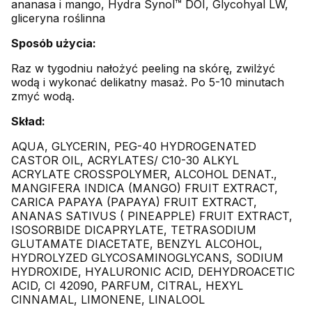
ananasa i mango, Hydra Synol™ DOI, Glycohyal LW,
gliceryna roślinna
Sposób użycia:
Raz w tygodniu nałożyć peeling na skórę, zwilżyć
wodą i wykonać delikatny masaż. Po 5-10 minutach
zmyć wodą.
Skład:
AQUA, GLYCERIN, PEG-40 HYDROGENATED
CASTOR OIL, ACRYLATES/ C10-30 ALKYL
ACRYLATE CROSSPOLYMER, ALCOHOL DENAT.,
MANGIFERA INDICA (MANGO) FRUIT EXTRACT,
CARICA PAPAYA (PAPAYA) FRUIT EXTRACT,
ANANAS SATIVUS ( PINEAPPLE) FRUIT EXTRACT,
ISOSORBIDE DICAPRYLATE, TETRASODIUM
GLUTAMATE DIACETATE, BENZYL ALCOHOL,
HYDROLYZED GLYCOSAMINOGLYCANS, SODIUM
HYDROXIDE, HYALURONIC ACID, DEHYDROACETIC
ACID, CI 42090, PARFUM, CITRAL, HEXYL
CINNAMAL, LIMONENE, LINALOOL