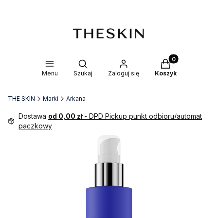
Produkty w kosz
Otwórz wyszukiwarkę
Menu
Szukaj
Zaloguj się
Koszyk
THE SKIN
Marki
Arkana
Dostawa
od 0,00 zł
- DPD Pickup punkt odbioru/automat
paczkowy