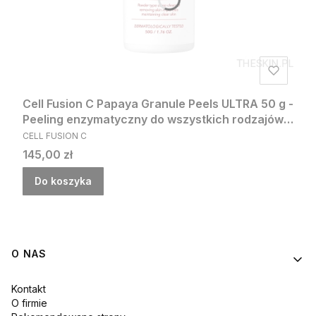
Cell Fusion C Papaya Granule Peels ULTRA 50 g -
Peeling enzymatyczny do wszystkich rodzajów
PRODUCENT
skóry
CELL FUSION C
Cena
145,00 zł
Do koszyka
Linki w stopce
O NAS
Kontakt
O firmie