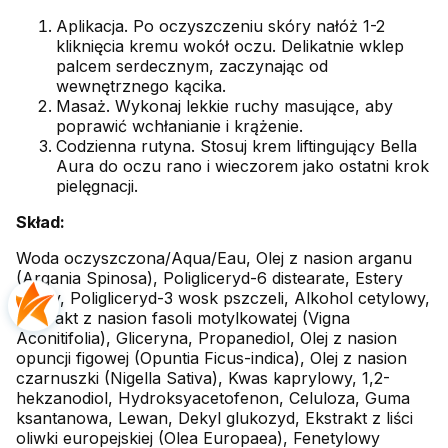
Aplikacja. Po oczyszczeniu skóry nałóż 1-2
kliknięcia kremu wokół oczu. Delikatnie wklep
palcem serdecznym, zaczynając od
wewnętrznego kącika.
Masaż. Wykonaj lekkie ruchy masujące, aby
poprawić wchłanianie i krążenie.
Codzienna rutyna. Stosuj krem liftingujący Bella
Aura do oczu rano i wieczorem jako ostatni krok
pielęgnacji.
Skład:
Woda oczyszczona/Aqua/Eau, Olej z nasion arganu
(Argania Spinosa), Poligliceryd-6 distearate, Estery
jojoby, Poligliceryd-3 wosk pszczeli, Alkohol cetylowy,
Ekstrakt z nasion fasoli motylkowatej (Vigna
Aconitifolia), Gliceryna, Propanediol, Olej z nasion
opuncji figowej (Opuntia Ficus-indica), Olej z nasion
czarnuszki (Nigella Sativa), Kwas kaprylowy, 1,2-
hekzanodiol, Hydroksyacetofenon, Celuloza, Guma
ksantanowa, Lewan, Dekyl glukozyd, Ekstrakt z liści
oliwki europejskiej (Olea Europaea), Fenetylowy