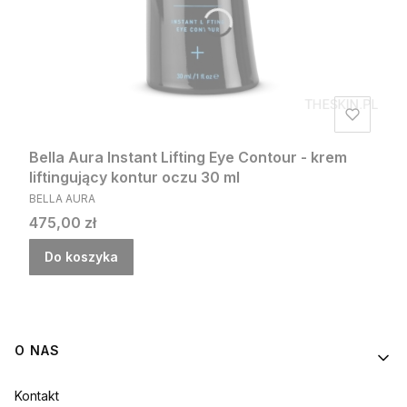
Bella Aura Instant Lifting Eye Contour - krem
liftingujący kontur oczu 30 ml
PRODUCENT
BELLA AURA
Cena
475,00 zł
Do koszyka
Linki w stopce
O NAS
Kontakt