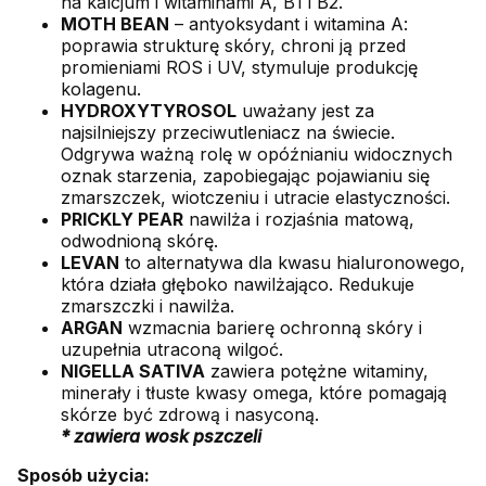
na kalcjum i witaminami A, В1 i В2.
MOTH BEAN
– antyoksydant i witamina А:
poprawia strukturę skóry, chroni ją przed
promieniami ROS i UV, stymuluje produkcję
kolagenu.
HYDROXYTYROSOL
uważany jest za
najsilniejszy przeciwutleniacz na świecie.
Odgrywa ważną rolę w opóźnianiu widocznych
oznak starzenia, zapobiegając pojawianiu się
zmarszczek, wiotczeniu i utracie elastyczności.
PRICKLY PEAR
nawilża i rozjaśnia matową,
odwodnioną skórę.
LEVAN
to alternatywa dla kwasu hialuronowego,
która działa głęboko nawilżająco. Redukuje
zmarszczki i nawilża.
ARGAN
wzmacnia barierę ochronną skóry i
uzupełnia utraconą wilgoć.
NIGELLA SATIVA
zawiera potężne witaminy,
minerały i tłuste kwasy omega, które pomagają
skórze być zdrową i nasyconą.
* zawiera wosk pszczeli
Sposób użycia: