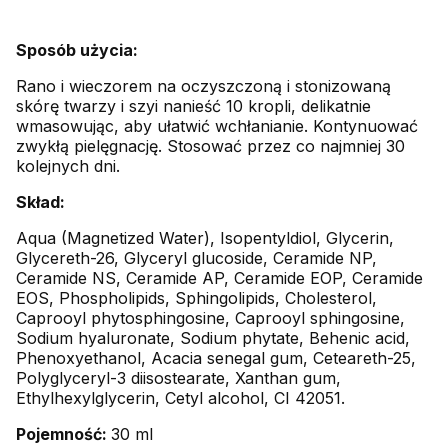
Sposób użycia:
Rano i wieczorem na oczyszczoną i stonizowaną
skórę twarzy i szyi nanieść 10 kropli, delikatnie
wmasowując, aby ułatwić wchłanianie. Kontynuować
zwykłą pielęgnację. Stosować przez co najmniej 30
kolejnych dni.
Skład:
Aqua (Magnetized Water), Isopentyldiol, Glycerin,
Glycereth-26, Glyceryl glucoside, Ceramide NP,
Ceramide NS, Ceramide AP, Ceramide EOP, Ceramide
EOS, Phospholipids, Sphingolipids, Cholesterol,
Caprooyl phytosphingosine, Caprooyl sphingosine,
Sodium hyaluronate, Sodium phytate, Behenic acid,
Phenoxyethanol, Acacia senegal gum, Ceteareth-25,
Polyglyceryl-3 diisostearate, Xanthan gum,
Ethylhexylglycerin, Cetyl alcohol, CI 42051.
Pojemność:
30 ml