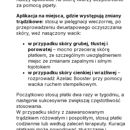
za pomocą pipety.
Aplikacja na miejsca, gdzie występują zmiany
trądzikowe:
stosuj w pielęgnacji wieczornej, po
przeprowadzeniu dwuetapowego oczyszczania
skóry, weź nasączony wacik:
w przypadku skóry grubej, tłustej i
porowatej
– mocno przecieraj skórę
płatkiem, ze szczególnym uwzględnieniem
miejsc ze zmianami zapalnymi i silnym
łojotokiem
w przypadku skóry cienkiej i wrażliwej
–
rozprowadź Azelaic Booster przy pomocy
wacika ruchem stempelkowym.
Początkowo stosuj płatki dwa razy w tygodniu, a
następnie sukcesywnie zwiększaj częstotliwość
stosowania.
W przypadku skóry z zaawansowanym
trądzikiem różowatym i pospolitym, stosuj płatki
codziennie lub według zaleceń terapeuty. Kuracja
płatkami może powodować złuszczanie i