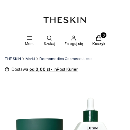
Produkty w kosz
Otwórz wyszukiwarkę
Menu
Szukaj
Zaloguj się
Koszyk
THE SKIN
Marki
Dermomedica Cosmeceuticals
Dostawa
od 0,00 zł
- InPost Kurier