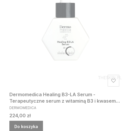
Dermomedica Healing B3-LA Serum -
Terapeutyczne serum z witaminą B3 i kwasem
PRODUCENT
linolowym 30ml
DERMOMEDICA
Cena
224,00 zł
Do koszyka