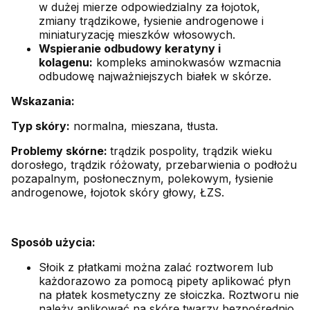
w dużej mierze odpowiedzialny za łojotok,
zmiany trądzikowe, łysienie androgenowe i
miniaturyzację mieszków włosowych.
Wspieranie odbudowy keratyny i
kolagenu:
kompleks aminokwasów wzmacnia
odbudowę najważniejszych białek w skórze.
Wskazania:
Typ skóry:
normalna, mieszana, tłusta.
Problemy skórne:
trądzik pospolity, trądzik wieku
dorosłego, trądzik różowaty, przebarwienia o podłożu
pozapalnym, posłonecznym, polekowym, łysienie
androgenowe, łojotok skóry głowy, ŁZS.
Sposób użycia:
Słoik z płatkami można zalać roztworem lub
każdorazowo za pomocą pipety aplikować płyn
na płatek kosmetyczny ze słoiczka. Roztworu nie
należy aplikować na skórę twarzy bezpośrednio