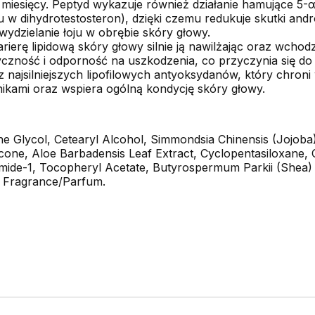
miesięcy. Peptyd wykazuje również działanie hamujące 5-
u w dihydrotestosteron), dzięki czemu redukuje skutki a
ydzielanie łoju w obrębie skóry głowy.
ierę lipidową skóry głowy silnie ją nawilżając oraz wcho
yczność i odporność na uszkodzenia, co przyczynia się do
z najsilniejszych lipofilowych antyoksydanów, który chron
kami oraz wspiera ogólną kondycję skóry głowy.
e Glycol, Cetearyl Alcohol, Simmondsia Chinensis (Jojoba
one, Aloe Barbadensis Leaf Extract, Cyclopentasiloxane, C
mide-1, Tocopheryl Acetate, Butyrospermum Parkii (Shea) B
, Fragrance/Parfum.