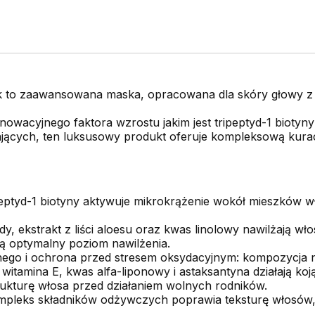
k to zaawansowana maska, opracowana dla skóry głowy z
nowacyjnego faktora wzrostu jakim jest tripeptyd-1 biotyny
ających, ten luksusowy produkt oferuje kompleksową kurac
peptyd-1 biotyny aktywuje mikrokrążenie wokół mieszków 
y, ekstrakt z liści aloesu oraz kwas linolowy nawilżają wło
ą optymalny poziom nawilżenia.
nego i ochrona przed stresem oksydacyjnym: kompozycja n
 witamina E, kwas alfa-liponowy i astaksantyna działają ko
trukturę włosa przed działaniem wolnych rodników.
mpleks składników odżywczych poprawia teksturę włosów, sp