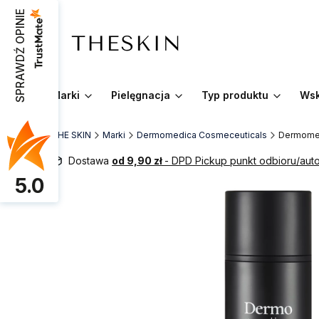
SPRAWDŹ OPINIE
Marki
Pielęgnacja
Typ produktu
Wsk
THE SKIN
Marki
Dermomedica Cosmeceuticals
Dermomed
Dostawa
od 9,90 zł
- DPD Pickup punkt odbioru/au
5.0