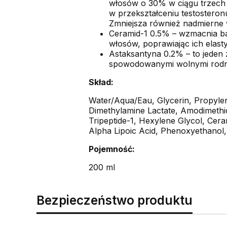
włosów o 30% w ciągu trzech 
w przekształceniu testosteron
Zmniejsza również nadmierne w
Ceramid-1 0.5% – wzmacnia bar
włosów, poprawiając ich elast
Astaksantyna 0.2% – to jeden 
spowodowanymi wolnymi rodni
Skład:
Water/Aqua/Eau, Glycerin, Propylen
Dimethylamine Lactate, Amodimethic
Tripeptide-1, Hexylene Glycol, Cera
Alpha Lipoic Acid, Phenoxyethanol
Pojemność:
200 ml
Bezpieczeństwo produktu