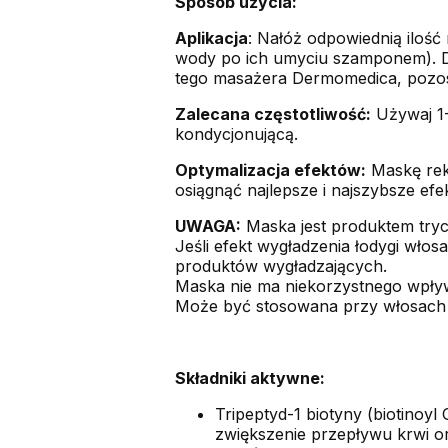
Sposób użycia:
Aplikacja
: Nałóż odpowiednią iloś
wody po ich umyciu szamponem). De
tego masażera Dermomedica, pozost
Zalecana częstotliwość:
Używaj 1-
kondycjonującą.
Optymalizacja efektów:
Maskę rek
osiągnąć najlepsze i najszybsze efe
UWAGA:
Maska jest produktem tryc
Jeśli efekt wygładzenia łodygi wło
produktów wygładzających.
Maska nie ma niekorzystnego wpływ
Może być stosowana przy włosach 
Składniki aktywne:
Tripeptyd-1 biotyny (biotinoy
zwiększenie przepływu krwi o