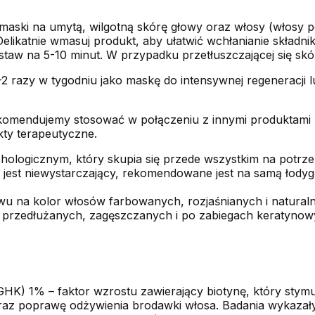
ć maski na umytą, wilgotną skórę głowy oraz włosy (włosy
likatnie wmasuj produkt, aby ułatwić wchłanianie skład
aw na 5-10 minut. W przypadku przetłuszczającej się skór
2 razy w tygodniu jako maskę do intensywnej regeneracji 
omendujemy stosować w połączeniu z innymi produktami 
kty terapeutyczne.
hologicznym, który skupia się przede wszystkim na potrz
sa jest niewystarczający, rekomendowane jest na samą łod
u na kolor włosów farbowanych, rozjaśnianych i natural
przedłużanych, zagęszczanych i po zabiegach keratynow
l GHK) 1% – faktor wzrostu zawierający biotynę, który sty
raz poprawę odżywienia brodawki włosa. Badania wykazał