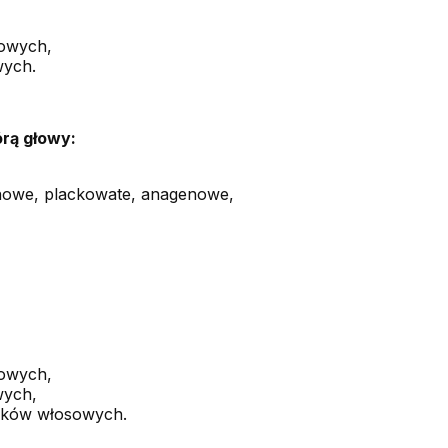
sowych,
wych.
órą głowy:
enowe, plackowate, anagenowe,
sowych,
wych,
szków włosowych.