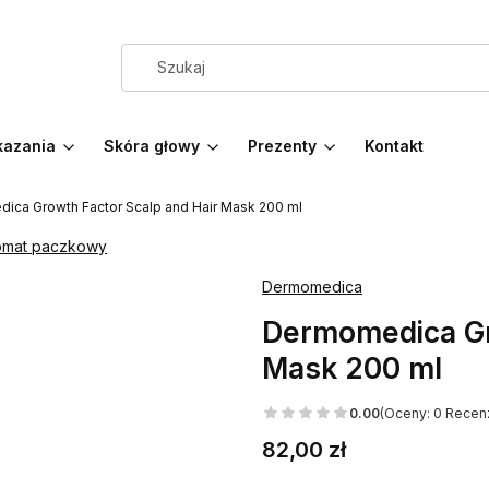
azania
Skóra głowy
Prezenty
Kontakt
ica Growth Factor Scalp and Hair Mask 200 ml
tomat paczkowy
Dermomedica
Dermomedica Gr
Mask 200 ml
0.00
(Oceny: 0 Recenz
Cena
82,00 zł