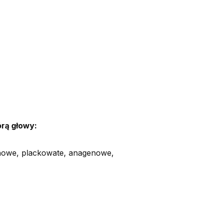
órą głowy:
enowe, plackowate, anagenowe,