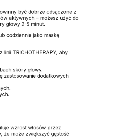
 powinny być dobrze odsączone z
ników aktywnych – możesz użyć do
y głowy 2-5 minut.
lub codziennie jako maskę
z linii TRICHOTHERAPY, aby
ebach skóry głowy.
ygę zastosowanie dodatkowych
nych.
ych.
muluje wzrost włosów przez
y, że może zwiększyć gęstość