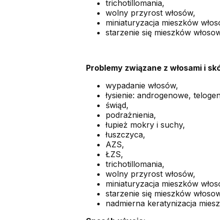
trichotillomania,
wolny przyrost włosów,
miniaturyzacja mieszków wło
starzenie się mieszków włoso
Problemy z
wiązane z włosami i sk
wypadanie włosów,
łysienie: androgenowe, telog
świąd,
podrażnienia,
łupież mokry i suchy,
łuszczyca,
AZS,
ŁZS,
trichotillomania,
wolny przyrost włosów,
miniaturyzacja mieszków wło
starzenie się mieszków włoso
nadmierna keratynizacja mie