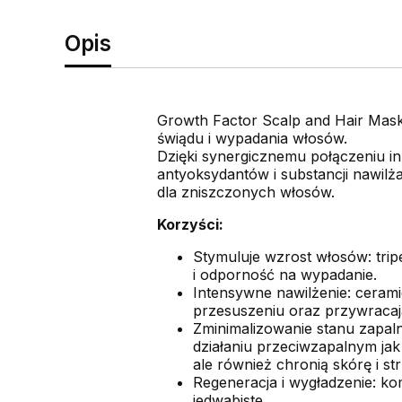
Opis
Growth Factor Scalp and Hair Mas
świądu i wypadania włosów.
Dzięki synergicznemu połączeniu in
antyoksydantów i substancji nawilż
dla zniszczonych włosów.
Korzyści:
Stymuluje wzrost włosów: tri
i odporność na wypadanie.
Intensywne nawilżenie: ceramid
przesuszeniu oraz przywracaj
Zminimalizowanie stanu zapal
działaniu przeciwzapalnym jak
ale również chronią skórę i s
Regeneracja i wygładzenie: ko
jedwabiste.