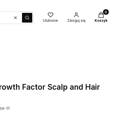
Produkty w kos
Wyczyść
Szukaj
Ulubione
Zaloguj się
Koszyk
owth Factor Scalp and Hair
je: 0)