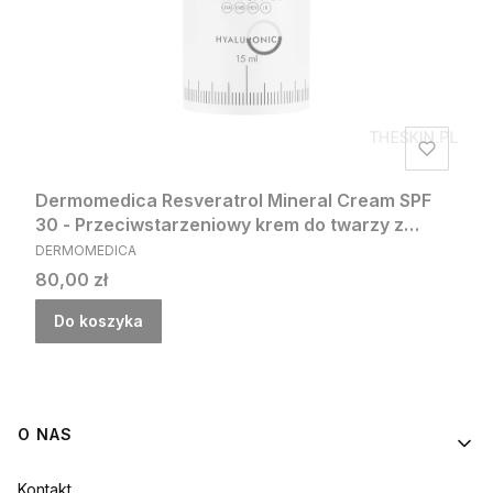
Dermomedica Resveratrol Mineral Cream SPF
30 - Przeciwstarzeniowy krem do twarzy z
PRODUCENT
resweratrolem SPF 30 15ml
DERMOMEDICA
Cena
80,00 zł
Do koszyka
Linki w stopce
O NAS
Kontakt