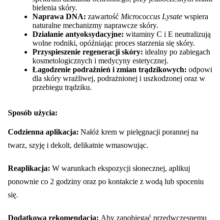
bielenia skóry.
Naprawa DNA:
zawartość
Micrococcus Lysate
wspiera
naturalne mechanizmy naprawcze skóry.
Działanie antyoksydacyjne:
witaminy C i E neutralizują
wolne rodniki, opóźniając proces starzenia się skóry.
Przyspieszenie regeneracji skóry:
idealny po zabiegach
kosmetologicznych i medycyny estetycznej.
Łagodzenie podrażnień i zmian trądzikowych:
odpowied
dla skóry wrażliwej, podrażnionej i uszkodzonej oraz w
przebiegu trądziku.
Sposób użycia:
Codzienna aplikacja:
Nałóż krem w pielęgnacji porannej na
twarz, szyję i dekolt, delikatnie wmasowując.
Reaplikacja:
W warunkach ekspozycji słonecznej, aplikuj
ponownie co 2 godziny oraz po kontakcie z wodą lub spoceniu
się.
Dodatkowa rekomendacja:
Aby zapobiegać przedwczesnemu