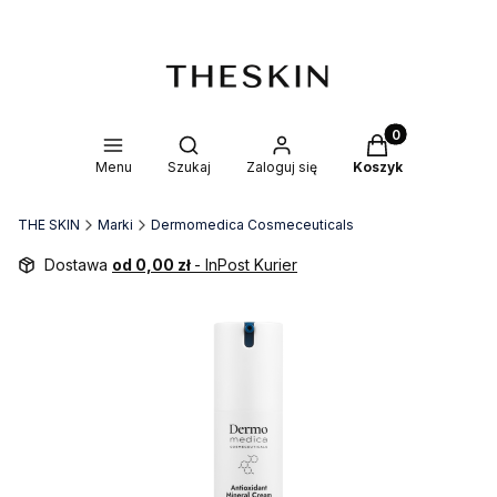
Produkty w kosz
Otwórz wyszukiwarkę
Menu
Szukaj
Zaloguj się
Koszyk
THE SKIN
Marki
Dermomedica Cosmeceuticals
Dostawa
od 0,00 zł
- InPost Kurier