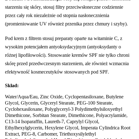
starzeniu się skóry, stosuj filtry przeciwsłoneczne codziennie
przez cały rok niezależnie od stopnia nasłonecznienia
(promieniowanie UV również przenika przez chmury i szyby).
Pod krem z filtrem stosuj preparaty oparte na witaminie C, z
wysokim potencjałem antyoksydacyjnym (antyoksydanty o
różnej lipofilowości). Stosowanie kremów SPF nie tylko chroni
skórę przed przedwczesnym starzeniem, ale również wzmacnia
efektywność kosmeceutyków stosowanych pod SPF.
Skład:
Water/Aqua/Eau, Zinc Oxide, Cyclopentasiloxane, Butylene
Glycol, Glycerin, Glyceryl Stearate, PEG-100 Stearate,
Cyclohexasiloxane, Polyglyceryl-3 Polydimethylsiloxyethyl
Dimethicone, Sorbitan Stearate, Dimethicone, Polyacrylamide,
C13-14 Isoparaffin, Laureth-7, Caprylyl Glycol,
Ethylhexylglycerin, Hexylene Glycol, Imperata Cylindrica Root
Extract, PEG-8, Carbomer, Triethoxysilylethyl