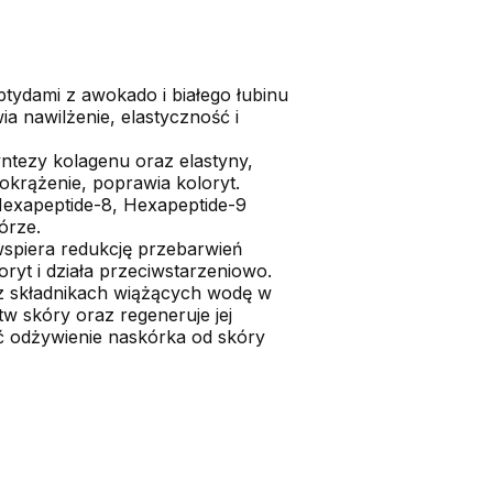
tydami z awokado i białego łubinu
a nawilżenie, elastyczność i
yntezy kolagenu oraz elastyny,
okrążenie, poprawia koloryt.
l Hexapeptide-8, Hexapeptide-9
órze.
spiera redukcję przebarwień
ryt i działa przeciwstarzeniowo.
az składnikach wiążących wodę w
w skóry oraz regeneruje jej
 odżywienie naskórka od skóry