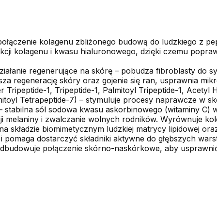
ołączenie kolagenu zbliżonego budową do ludzkiego z pep
ukcji kolagenu i kwasu hialuronowego, dzięki czemu poprawi
działanie regenerujące na skórę – pobudza fibroblasty do s
sza regenerację skóry oraz gojenie się ran, usprawnia mikr
 Tripeptide-1, Tripeptide-1, Palmitoyl Tripeptide-1, Acety
mitoyl Tetrapeptide-7) – stymuluje procesy naprawcze w sk
 stabilna sól sodowa kwasu askorbinowego (witaminy C) w
i melaniny i zwalczanie wolnych rodników. Wyrównuje kolo
na składzie biomimetycznym ludzkiej matrycy lipidowej or
 i pomaga dostarczyć składniki aktywne do głębszych warst
Odbudowuje połączenie skórno-naskórkowe, aby usprawnić