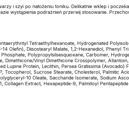
rzy i szyi po nałożeniu toniku. Delikatnie wklep i poczekaj
zie wystąpienia podrażnień przerwij stosowanie. Przechow
Pentaerythrityl Tetraethylhexanoate, Hydrogenated Polyiso
14 Olefin), Diisostearyl Malate, 1,2-Hexanediol, Phenyl T
l Phosphate, Polypropylsilsesquioxane, Carbomer, Hydroge
te, Dimethicone/Vinyl Dimethicone Crosspolymer, Allantoin,
 Lupine Protein, Lecithin, Persea Gratissima (Avocado) Fr
, Tocopherol, Sucrose Stearate, Cholesterol, Palmitic Aci
, Polyglyceryl-10 Oleate, Saccharide Isomerate, Sodium Asc
e-1, Collagen Extract, Hexapeptide-9, Palmitoyl Pentapeptide