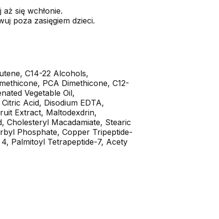
 aż się wchłonie.
uj poza zasięgiem dzieci.
butene, C14-22 Alcohols,
rimethicone, PCA Dimethicone, C12-
nated Vegetable Oil,
 Citric Acid, Disodium EDTA,
uit Extract, Maltodexdrin,
d, Cholesteryl Macadamiate, Stearic
orbyl Phosphate, Copper Tripeptide-
 4, Palmitoyl Tetrapeptide-7, Acety