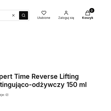
Produkty w kos
Wyczyść
Szukaj
Ulubione
Zaloguj się
Koszyk
pert Time Reverse Lifting
iftingująco-odżywczy 150 ml
je: 0)