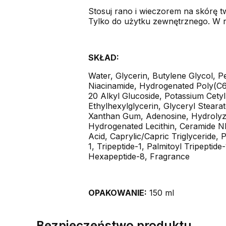
Stosuj rano i wieczorem na skórę twa
Tylko do użytku zewnętrznego. W ra
SKŁAD:
Water, Glycerin, Butylene Glycol, 
Niacinamide, Hydrogenated Poly(C6-
20 Alkyl Glucoside, Potassium Cety
Ethylhexylglycerin, Glyceryl Steara
Xanthan Gum, Adenosine, Hydrolyzed
Hydrogenated Lecithin, Ceramide NP
Acid, Caprylic/Capric Triglyceride
1, Tripeptide-1, Palmitoyl Tripeptid
Hexapeptide-8, Fragrance
OPAKOWANIE:
150 ml
Bezpieczeństwo produktu