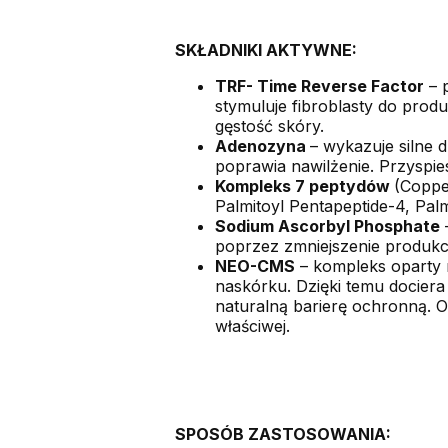
SKŁADNIKI AKTYWNE:
TRF- Time Reverse Factor
– p
stymuluje fibroblasty do prod
gęstość skóry.
Adenozyna
– wykazuje silne 
poprawia nawilżenie. Przyspie
Kompleks 7 peptydów
(Copper
Palmitoyl Pentapeptide-4, Pal
Sodium Ascorbyl Phosphate
–
poprzez zmniejszenie produkcj
NEO-CMS
– kompleks oparty 
naskórku. Dzięki temu dociera
naturalną barierę ochronną. 
właściwej.
SPOSÓB ZASTOSOWANIA: