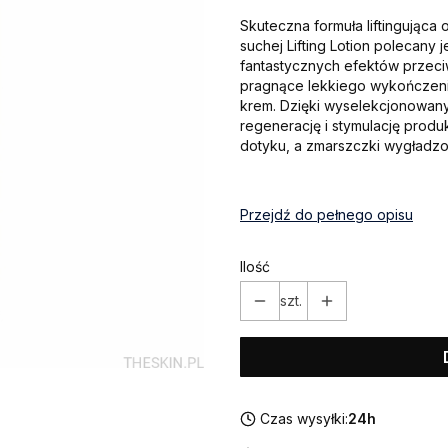
Skuteczna formuła liftingująca 
suchej Lifting Lotion polecany 
fantastycznych efektów przeci
pragnące lekkiego wykończeni
krem. Dzięki wyselekcjonowan
regenerację i stymulację produk
dotyku, a zmarszczki wygładzo
Przejdź do pełnego opisu
Ilość
szt.
Czas wysyłki:
24h