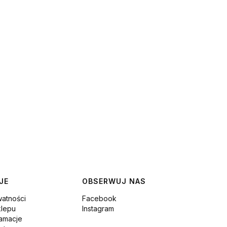
JE
OBSERWUJ NAS
watności
Facebook
klepu
Instagram
lamacje