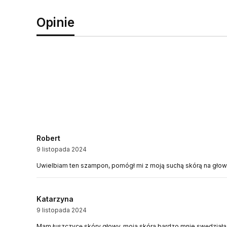
Opinie
Robert
9 listopada 2024
Uwielbiam ten szampon, pomógł mi z moją suchą skórą na głowie 
Katarzyna
9 listopada 2024
Mam łuszczycę skóry głowy, moja skóra bardzo mnie swędziała,