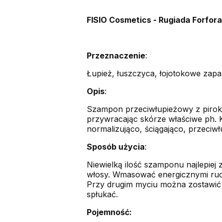
FISIO Cosmetics - Rugiada Forfora
Przeznaczenie
:
Łupież, łuszczyca, łojotokowe zapal
Opis
:
Szampon przeciwłupieżowy z pirokt
przywracając skórze właściwe ph. K
normalizująco, ściągająco, przeciwł
Sposób użycia
:
Niewielką ilość szamponu najlepiej
włosy. Wmasować energicznymi ruc
Przy drugim myciu można zostawić 
spłukać.
Pojemność: