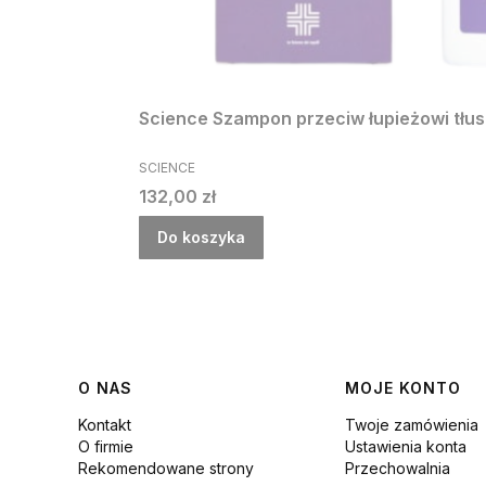
Science Szampon przeciw łupieżowi tłu
PRODUCENT
SCIENCE
Cena
132,00 zł
Do koszyka
Linki w stopce
O NAS
MOJE KONTO
Kontakt
Twoje zamówienia
O firmie
Ustawienia konta
Rekomendowane strony
Przechowalnia