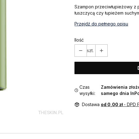
Szampon przeciwłupieżowy z p
łuszczycą czy łupieżem suchym
Przejdź do pełnego opisu
Ilość
szt.
Czas
Zamówienia złożo
wysyłki:
samego dnia InP
Dostawa
od 0,00 zł
- DPD 