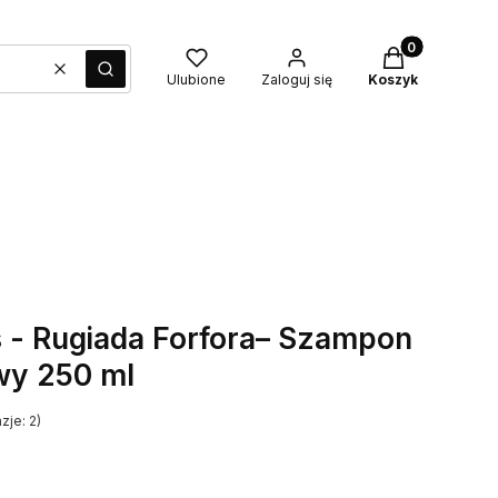
Produkty w kos
Wyczyść
Szukaj
Ulubione
Zaloguj się
Koszyk
 - Rugiada Forfora– Szampon
wy 250 ml
zje: 2)