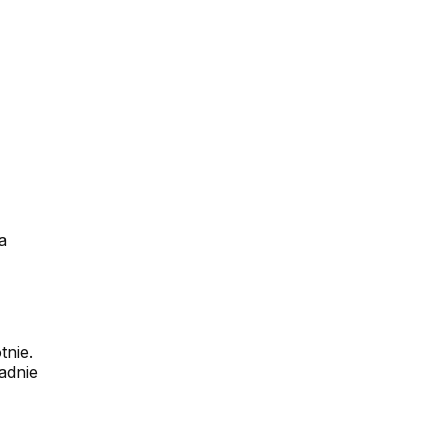
a
nie.
adnie