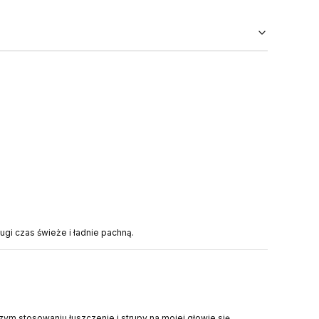
ugi czas świeże i ładnie pachną.
ym stosowaniu łuszczenie i strupy na mojej głowie się