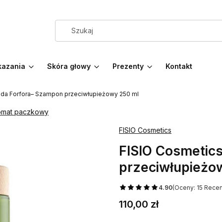
azania
Skóra głowy
Prezenty
Kontakt
ada Forfora– Szampon przeciwłupieżowy 250 ml
tomat paczkowy
FISIO Cosmetics
FISIO Cosmetics
przeciwłupieżo
4.90
(Oceny: 15 Recen
Cena
110,00 zł