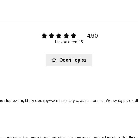
4.90
Liczba ocen: 15
Oceń i opisz
i łupieżem, który obsypywał mi się cały czas na ubrania. Włosy są przez dł
 szampon już w pierwszym tygodniu stosowania przyniósł mi ulgę. Po dłuższ