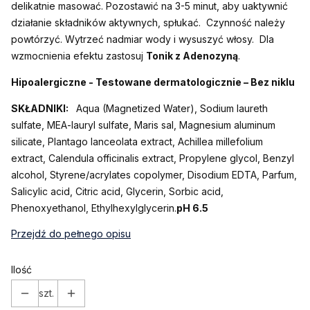
delikatnie masować. Pozostawić na 3-5 minut, aby uaktywnić
działanie składników aktywnych, spłukać. Czynność należy
powtórzyć. Wytrzeć nadmiar wody i wysuszyć włosy. Dla
wzmocnienia efektu zastosuj
Tonik z Adenozyną
.
Hipoalergiczne - Testowane dermatologicznie – Bez niklu
SKŁADNIKI:
Aqua (Magnetized Water), Sodium laureth
sulfate, MEA-lauryl sulfate, Maris sal, Magnesium aluminum
silicate, Plantago lanceolata extract, Achillea millefolium
extract, Calendula officinalis extract, Propylene glycol, Benzyl
alcohol, Styrene/acrylates copolymer, Disodium EDTA, Parfum,
Salicylic acid, Citric acid, Glycerin, Sorbic acid,
Phenoxyethanol, Ethylhexylglycerin.
pH 6.5
Przejdź do pełnego opisu
Ilość
szt.