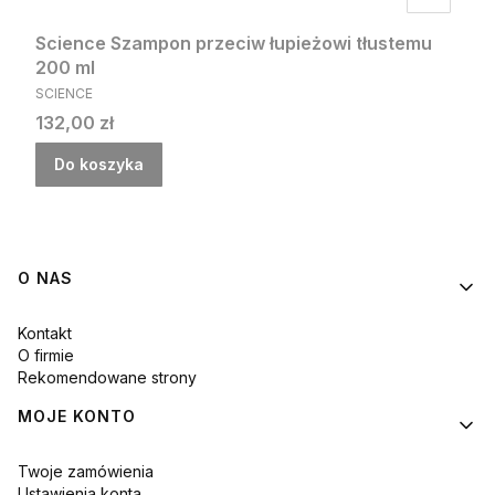
Science Szampon przeciw łupieżowi tłustemu
200 ml
PRODUCENT
SCIENCE
Cena
132,00 zł
Do koszyka
Linki w stopce
O NAS
Kontakt
O firmie
Rekomendowane strony
MOJE KONTO
Twoje zamówienia
Ustawienia konta