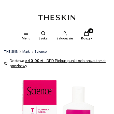
Produkty w kosz
Otwórz wyszukiwarkę
Menu
Szukaj
Zaloguj się
Koszyk
THE SKIN
Marki
Science
Dostawa
od 0,00 zł
- DPD Pickup punkt odbioru/automat
paczkowy