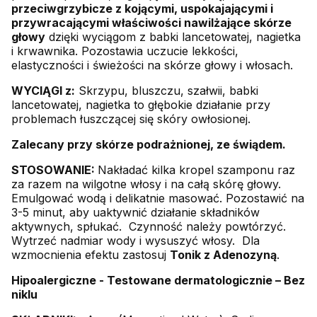
przeciwgrzybicze z kojącymi, uspokajającymi i
przywracającymi właściwości nawilżające skórze
głowy
dzięki wyciągom z babki lancetowatej, nagietka
i krwawnika. Pozostawia uczucie lekkości,
elastyczności i świeżości na skórze głowy i włosach.
WYCIĄGI z:
Skrzypu, bluszczu, szałwii, babki
lancetowatej, nagietka to głębokie działanie przy
problemach łuszczącej się skóry owłosionej.
Zalecany przy skórze podrażnionej, ze świądem.
STOSOWANIE:
Nakładać kilka kropel szamponu raz
za razem na wilgotne włosy i na całą skórę głowy.
Emulgować wodą i delikatnie masować. Pozostawić na
3-5 minut, aby uaktywnić działanie składników
aktywnych, spłukać. Czynność należy powtórzyć.
Wytrzeć nadmiar wody i wysuszyć włosy. Dla
wzmocnienia efektu zastosuj
Tonik z Adenozyną
.
Hipoalergiczne - Testowane dermatologicznie – Bez
niklu