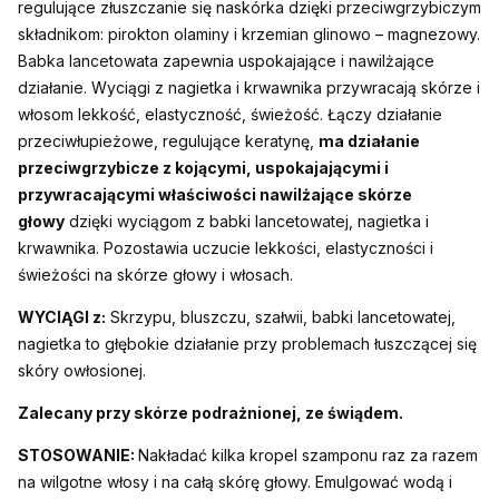
regulujące złuszczanie się naskórka dzięki przeciwgrzybiczym
składnikom: pirokton olaminy i krzemian glinowo – magnezowy.
Babka lancetowata zapewnia uspokajające i nawilżające
działanie. Wyciągi z nagietka i krwawnika przywracają skórze i
włosom lekkość, elastyczność, świeżość. Łączy działanie
przeciwłupieżowe, regulujące keratynę,
ma działanie
przeciwgrzybicze z kojącymi, uspokajającymi i
przywracającymi właściwości nawilżające skórze
głowy
dzięki wyciągom z babki lancetowatej, nagietka i
krwawnika. Pozostawia uczucie lekkości, elastyczności i
świeżości na skórze głowy i włosach.
WYCIĄGI z:
Skrzypu, bluszczu, szałwii, babki lancetowatej,
nagietka to głębokie działanie przy problemach łuszczącej się
skóry owłosionej.
Zalecany przy skórze podrażnionej, ze świądem.
STOSOWANIE:
Nakładać kilka kropel szamponu raz za razem
na wilgotne włosy i na całą skórę głowy. Emulgować wodą i