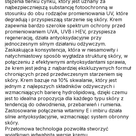
stężenia tlenku cynku, który jest uznany za
najbezpieczniejszą substancję fotoochronną w
stosunku do obu rodzajów promieniowania UV, które
degradują i przyspieszają starzenie się skóry. Krem
zapewnia bardzo szerokie spektrum ochrony przed
promieniowaniem UVA, UVB i HEV, przyspiesza
regenerację, działa antyoksydacyjnie przy
jednoczesnym silnym działaniu odżywczym.
Zaskakująca konsystencja, która w niesamowity i
natychmiastowy sposób wygładza strukturę skóry, w
połączeniu z efektywnymi antyoksydantami sprawia,
że krem jest jedną z najbardziej ekskluzywnych formuł
chroniących przed przedwczesnym starzeniem się
skóry. Krem bazuje na 10% skwalanie, który jest
jednym z najlepszych składników odżywczych i
wzmacniających barierę hydrolipidową, dzięki czemu
jest to idealna propozycja dla każdego typu skóry z
tendencją do odwodnienia, przebarwień i rumienia.
Zastosowanie połączenia witaminy E i imbiru działa
silnie antyoksydacyjnie, wzmacniając system obronny
skóry.
Przełomowa technologia pozwoliła stworzyć
wyjątkowo jedwabistą wersję kremu