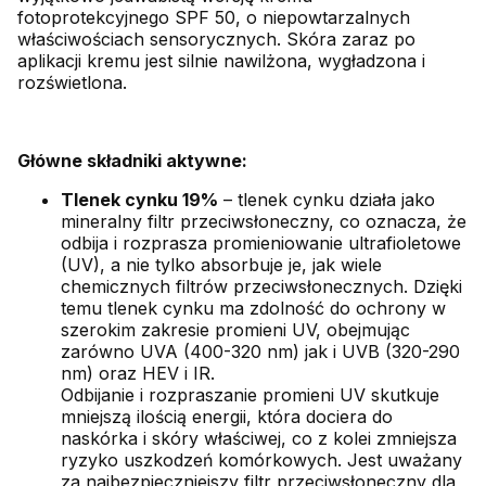
fotoprotekcyjnego SPF 50, o niepowtarzalnych
właściwościach sensorycznych. Skóra zaraz po
aplikacji kremu jest silnie nawilżona, wygładzona i
rozświetlona.
Główne składniki aktywne:
Tlenek cynku 19%
– tlenek cynku działa jako
mineralny filtr przeciwsłoneczny, co oznacza, że
odbija i rozprasza promieniowanie ultrafioletowe
(UV), a nie tylko absorbuje je, jak wiele
chemicznych filtrów przeciwsłonecznych. Dzięki
temu tlenek cynku ma zdolność do ochrony w
szerokim zakresie promieni UV, obejmując
zarówno UVA (400-320 nm) jak i UVB (320-290
nm) oraz HEV i IR.
Odbijanie i rozpraszanie promieni UV skutkuje
mniejszą ilością energii, która dociera do
naskórka i skóry właściwej, co z kolei zmniejsza
ryzyko uszkodzeń komórkowych. Jest uważany
za najbezpieczniejszy filtr przeciwsłoneczny dla