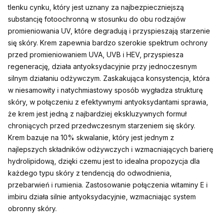
tlenku cynku, który jest uznany za najbezpieczniejszą
substancję fotoochronną w stosunku do obu rodzajów
promieniowania UV, które degradują i przyspieszają starzenie
się skóry. Krem zapewnia bardzo szerokie spektrum ochrony
przed promieniowaniem UVA, UVB i HEV, przyspiesza
regenerację, działa antyoksydacyjnie przy jednoczesnym
silnym działaniu odżywczym. Zaskakująca konsystencja, która
w niesamowity i natychmiastowy sposób wygładza strukturę
skóry, w połączeniu z efektywnymi antyoksydantami sprawia,
że krem jest jedną z najbardziej ekskluzywnych formuł
chroniących przed przedwczesnym starzeniem się skóry.
Krem bazuje na 10% skwalanie, który jest jednym z
najlepszych składników odżywczych i wzmacniających barierę
hydrolipidową, dzięki czemu jest to idealna propozycja dla
każdego typu skóry z tendencją do odwodnienia,
przebarwień i rumienia. Zastosowanie połączenia witaminy E i
imbiru działa silnie antyoksydacyjnie, wzmacniając system
obronny skóry.