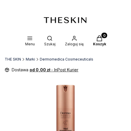
Produkty w kosz
Otwórz wyszukiwarkę
Menu
Szukaj
Zaloguj się
Koszyk
THE SKIN
Marki
Dermomedica Cosmeceuticals
Dostawa
od 0,00 zł
- InPost Kurier