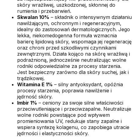
skóry wrażliwej, uszkodzonej, skłonnej do
rumienia i przebarwień.
Skwalan 10%
– składnik o intensywnym działaniu
nawilżającym, ochronnym i regeneracyjnym,
idealny do zastosowań dermatologicznych. Jego
lekka, niekomedogenna formuła wzmacnia
barierę lipidową skóry, wspomaga jej regenerację
oraz chroni przed szkodliwymi czynnikami
zewnętrznymi. Działa kojąco na skórę wrażliwą i
podrażnioną, jednocześnie neutralizując wolne
rodniki odpowiedzialne za procesy starzenia.
Jest bezpieczny zarówno dla skóry suchej, jak i
trądzikowej.
Witamina E 1%
– silny antyoksydant, opóźnia
procesy starzenia, poprawia nawilżenie i
jędrność skóry.
Imbir 1%
– ceniony za swoje silne właściwości
przeciwutleniające i przeciwzapalne. Neutralizuje
wolne rodniki powstające pod wpływem
promieniowania UV, redukuje stany zapalne i
wspiera syntezę kolagenu, co zapobiega utracie
jędrności i elastyczności skóry.