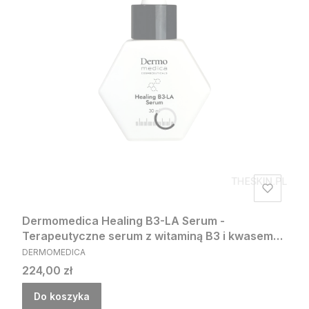
Dermomedica Healing B3-LA Serum -
Terapeutyczne serum z witaminą B3 i kwasem
PRODUCENT
linolowym 30ml
DERMOMEDICA
Cena
224,00 zł
Do koszyka