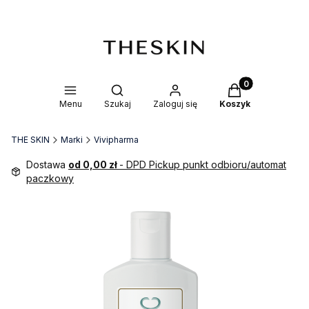
Produkty w kosz
Otwórz wyszukiwarkę
Menu
Szukaj
Zaloguj się
Koszyk
THE SKIN
Marki
Vivipharma
Dostawa
od 0,00 zł
- DPD Pickup punkt odbioru/automat
paczkowy