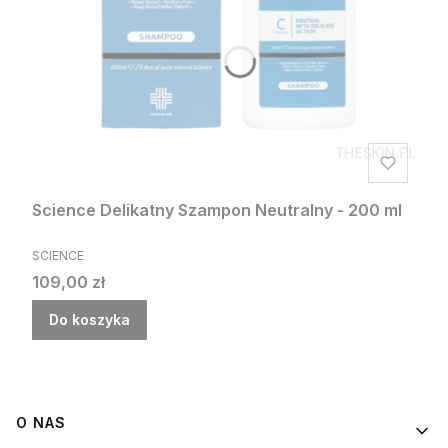
Science Delikatny Szampon Neutralny - 200 ml
PRODUCENT
SCIENCE
Cena
109,00 zł
Do koszyka
Linki w stopce
O NAS