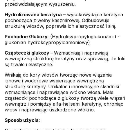
przeciwdziałającym wysuszeniu.
Hydrolizowana keratyna
– wysokowydajna keratyna
pochodząca z wełny kaszmirowej. Odbudowuje
strukturę włosów, poprawia ich elastyczność i siłę.
Pochodne Glukozy
: (Hydroksypropyloglukonamid -
glukonian hydroksypropyloamoniowy)
Cząsteczki glukozy –
Wzmacniają i naprawiają
wewnętrzną strukturę keratyny oraz sprawiają, że loki
są trwałe i elastyczne.
Wnikają do kory włosów tworząc nowe wiązania
jonowe i wodorowe wspierające wewnętrzną
strukturę keratyny. Unikalne i innowacyjne składniki
wzmacniające i naprawiające włókno włosa. Małe
cząsteczki pochodzące z glukozy tworzą wiele wiązań
wewnątrz i pomiędzy alfa-helisami keratyny, chroniąc
włosy i naprawiając uszkodzone włókno.
Sposób użycia: