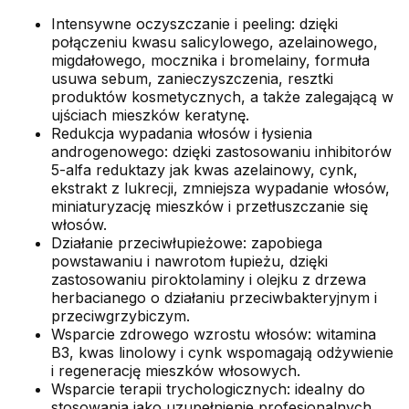
Intensywne oczyszczanie i peeling: dzięki
połączeniu kwasu salicylowego, azelainowego,
migdałowego, mocznika i bromelainy, formuła
usuwa sebum, zanieczyszczenia, resztki
produktów kosmetycznych, a także zalegającą w
ujściach mieszków keratynę.
Redukcja wypadania włosów i łysienia
androgenowego: dzięki zastosowaniu inhibitorów
5-alfa reduktazy jak kwas azelainowy, cynk,
ekstrakt z lukrecji, zmniejsza wypadanie włosów,
miniaturyzację mieszków i przetłuszczanie się
włosów.
Działanie przeciwłupieżowe: zapobiega
powstawaniu i nawrotom łupieżu, dzięki
zastosowaniu piroktolaminy i olejku z drzewa
herbacianego o działaniu przeciwbakteryjnym i
przeciwgrzybiczym.
Wsparcie zdrowego wzrostu włosów: witamina
B3, kwas linolowy i cynk wspomagają odżywienie
i regenerację mieszków włosowych.
Wsparcie terapii trychologicznych: idealny do
stosowania jako uzupełnienie profesjonalnych