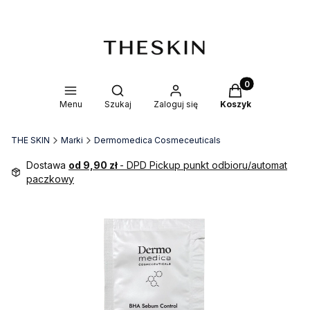
Produkty w kosz
Otwórz wyszukiwarkę
Menu
Szukaj
Zaloguj się
Koszyk
THE SKIN
Marki
Dermomedica Cosmeceuticals
Dostawa
od 9,90 zł
- DPD Pickup punkt odbioru/automat
paczkowy