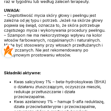
raz w tygodniu lub według zaleceń terapeuty.
UWAGA:
– Częstotliwość mycia skóry głowy i peelingu jest
zależna od jej typu i potrzeb. Jeżeli na skórze głowy
pojawia się świąd, oznacza to, że skóra potrzebuje
częstszego mycia i wykonywania procedury peelingu.
– Szampon nie ma niekorzystnego wpływu na kolor
włosów farbowanych, rozjaśnianych i naturalnych.
Może być stosowany przy włosach przedłużanych i
zagęszczanych. Nie jest rekomendowany po
keratynowym prostowaniu włosów.
Składniki aktywne:
Kwas salicylowy 1% – beta-hydroksykwas (BHA)
o działaniu złuszczającym, oczyszcza mieszki,
redukuje przetłuszczanie i działa
przeciwzapalnie.
Kwas azelainowy 1% – hamuje 5-alfa reduktazę,
działa przeciwbakteryjnie i przeciwzapalnie,