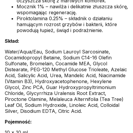
oczyszcza skórę z martwych komórek.
Mocznik 1% – nawilża i delikatnie złuszcza skórę,
wspomagając regenerację.
Piroktolamina 0.25% – składnik o działaniu
hamującym rozrost grzybów i bakterii, które
powodują łupież, świąd i podrażnienie.
Skład:
Water/Aqua/Eau, Sodium Lauroyl Sarcosinate,
Cocamidopropyl Betaine, Sodium C14-16 Olefin
Sulfonate, Bromelain, Cocamide MEA, Glycol
Distearate, PEG-120 Methyl Glucose Trioleate, Azelaic
Acid, Salicylic Acid, Urea, Mandelic Acid, Niacinamide
(Vitamin B3), Hydroxyacetophenone, Hexylene
Glycol, Zinc PCA, Guar Hydroxypropyltrimonium
Chloride, Glycyrrhiza Uralensis Root Extract,
Piroctone Olamine, Melaleuca Alternifolia (Tea Tree)
Leaf Oil, Sodium Hydroxide, Linoleic Acid, Colloidal
Silver, Disodium EDTA, Citric Acid.
Pojemność:
10 x 10 ml