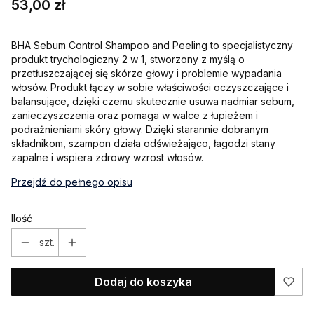
Cena
53,00 zł
BHA Sebum Control Shampoo and Peeling to specjalistyczny
produkt trychologiczny 2 w 1, stworzony z myślą o
przetłuszczającej się skórze głowy i problemie wypadania
włosów. Produkt łączy w sobie właściwości oczyszczające i
balansujące, dzięki czemu skutecznie usuwa nadmiar sebum,
zanieczyszczenia oraz pomaga w walce z łupieżem i
podrażnieniami skóry głowy. Dzięki starannie dobranym
składnikom, szampon działa odświeżająco, łagodzi stany
zapalne i wspiera zdrowy wzrost włosów.
Przejdź do pełnego opisu
Ilość
szt.
Dodaj do koszyka