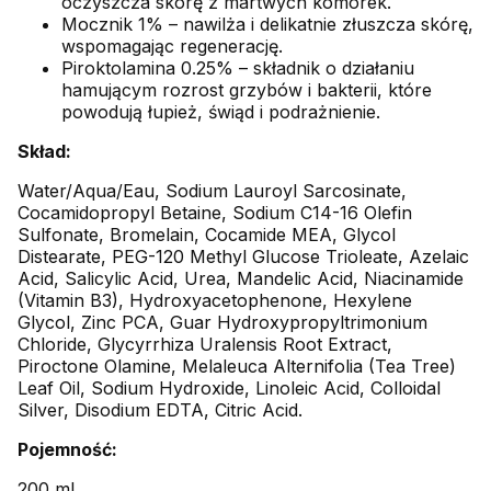
oczyszcza skórę z martwych komórek.
Mocznik 1% – nawilża i delikatnie złuszcza skórę,
wspomagając regenerację.
Piroktolamina 0.25% – składnik o działaniu
hamującym rozrost grzybów i bakterii, które
powodują łupież, świąd i podrażnienie.
Skład:
Water/Aqua/Eau, Sodium Lauroyl Sarcosinate,
Cocamidopropyl Betaine, Sodium C14-16 Olefin
Sulfonate, Bromelain, Cocamide MEA, Glycol
Distearate, PEG-120 Methyl Glucose Trioleate, Azelaic
Acid, Salicylic Acid, Urea, Mandelic Acid, Niacinamide
(Vitamin B3), Hydroxyacetophenone, Hexylene
Glycol, Zinc PCA, Guar Hydroxypropyltrimonium
Chloride, Glycyrrhiza Uralensis Root Extract,
Piroctone Olamine, Melaleuca Alternifolia (Tea Tree)
Leaf Oil, Sodium Hydroxide, Linoleic Acid, Colloidal
Silver, Disodium EDTA, Citric Acid.
Pojemność:
200 ml