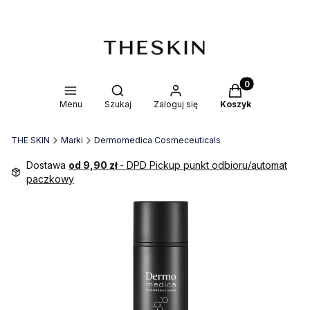
Produkty w kosz
Otwórz wyszukiwarkę
Menu
Szukaj
Zaloguj się
Koszyk
THE SKIN
Marki
Dermomedica Cosmeceuticals
Dostawa
od 9,90 zł
- DPD Pickup punkt odbioru/automat
paczkowy