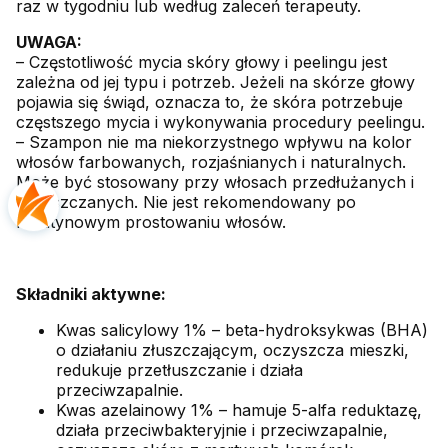
raz w tygodniu lub według zaleceń terapeuty.
UWAGA:
– Częstotliwość mycia skóry głowy i peelingu jest
zależna od jej typu i potrzeb. Jeżeli na skórze głowy
pojawia się świąd, oznacza to, że skóra potrzebuje
częstszego mycia i wykonywania procedury peelingu.
– Szampon nie ma niekorzystnego wpływu na kolor
włosów farbowanych, rozjaśnianych i naturalnych.
Może być stosowany przy włosach przedłużanych i
zagęszczanych. Nie jest rekomendowany po
keratynowym prostowaniu włosów.
Składniki aktywne:
Kwas salicylowy 1% – beta-hydroksykwas (BHA)
o działaniu złuszczającym, oczyszcza mieszki,
redukuje przetłuszczanie i działa
przeciwzapalnie.
Kwas azelainowy 1% – hamuje 5-alfa reduktazę,
działa przeciwbakteryjnie i przeciwzapalnie,