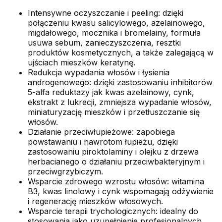
Intensywne oczyszczanie i peeling: dzięki
połączeniu kwasu salicylowego, azelainowego,
migdałowego, mocznika i bromelainy, formuła
usuwa sebum, zanieczyszczenia, resztki
produktów kosmetycznych, a także zalegającą w
ujściach mieszków keratynę.
Redukcja wypadania włosów i łysienia
androgenowego: dzięki zastosowaniu inhibitorów
5-alfa reduktazy jak kwas azelainowy, cynk,
ekstrakt z lukrecji, zmniejsza wypadanie włosów,
miniaturyzację mieszków i przetłuszczanie się
włosów.
Działanie przeciwłupieżowe: zapobiega
powstawaniu i nawrotom łupieżu, dzięki
zastosowaniu piroktolaminy i olejku z drzewa
herbacianego o działaniu przeciwbakteryjnym i
przeciwgrzybiczym.
Wsparcie zdrowego wzrostu włosów: witamina
B3, kwas linolowy i cynk wspomagają odżywienie
i regenerację mieszków włosowych.
Wsparcie terapii trychologicznych: idealny do
stosowania jako uzupełnienie profesjonalnych