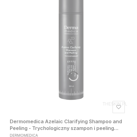
Dermomedica Azelaic Clarifying Shampoo and
Peeling - Trychologiczny szampon i peeling
PRODUCENT
oczyszczający 200 ml
DERMOMEDICA