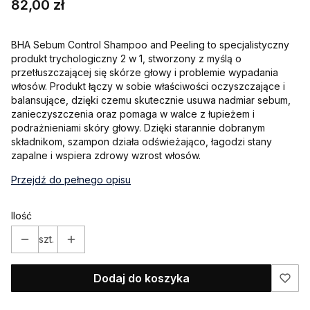
Cena
82,00 zł
BHA Sebum Control Shampoo and Peeling to specjalistyczny
produkt trychologiczny 2 w 1, stworzony z myślą o
przetłuszczającej się skórze głowy i problemie wypadania
włosów. Produkt łączy w sobie właściwości oczyszczające i
balansujące, dzięki czemu skutecznie usuwa nadmiar sebum,
zanieczyszczenia oraz pomaga w walce z łupieżem i
podrażnieniami skóry głowy. Dzięki starannie dobranym
składnikom, szampon działa odświeżająco, łagodzi stany
zapalne i wspiera zdrowy wzrost włosów.
Przejdź do pełnego opisu
Ilość
szt.
Dodaj do koszyka